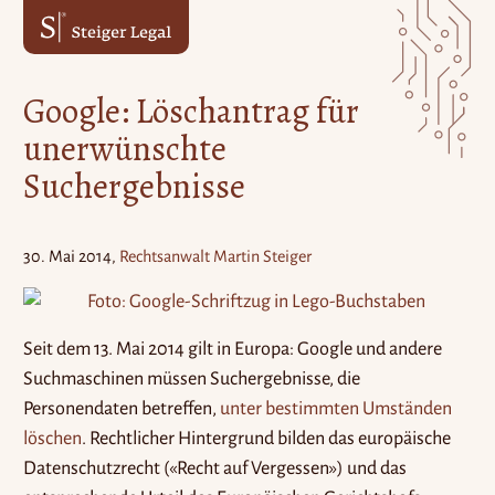
Zum
Zum
Inhalt
Hauptmenü
springen
springen
Google: Löschantrag für
unerwünschte
Suchergebnisse
30. Mai 2014
Rechtsanwalt Martin Steiger
Seit dem 13. Mai 2014 gilt in Europa: Google und andere
Suchmaschinen müssen Suchergebnisse, die
Personendaten betreffen,
unter bestimmten Umständen
löschen
. Rechtlicher Hintergrund bilden das europäische
Datenschutzrecht («Recht auf Vergessen») und das