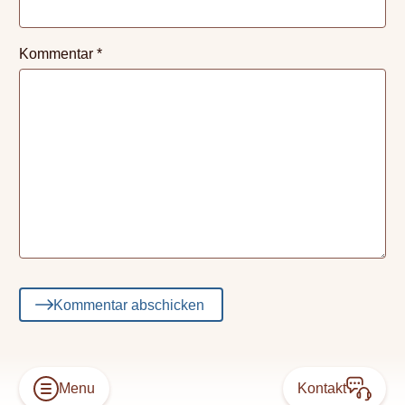
Kommentar
*
Kommentar abschicken
Menu
Kontakt
Open
Konta