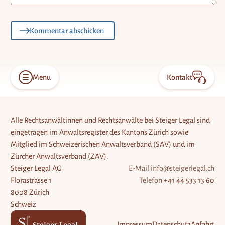
Kommentar abschicken
Menu
Kontakt
Open
Konta
menu
öffne
Alle Rechtsanwältinnen und Rechtsanwälte bei Steiger Legal sind
eingetragen im Anwaltsregister des Kantons Zürich sowie
Mitglied im Schweizerischen Anwaltsverband (SAV) und im
Zürcher Anwaltsverband (ZAV).
Steiger Legal AG
E-Mail
info@steigerlegal.ch
Florastrasse 1
Telefon
+41 44 533 13 60
8008 Zürich
Schweiz
Impressum
Datenschutz
Anfahrt