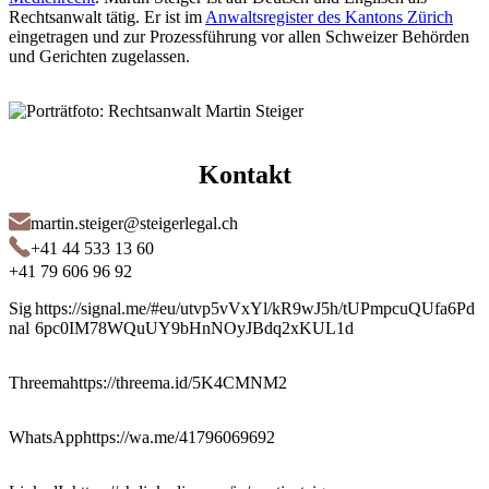
Rechtsanwalt tätig. Er ist im
Anwaltsregister des Kantons Zürich
eingetragen und zur Prozessführung vor allen Schweizer Behörden
und Gerichten zugelassen.
Kontakt
martin.steiger@steigerlegal.ch
+41 44 533 13 60
+41 79 606 96 92
Sig
https://signal.me/#eu/utvp5vVxYl/kR9wJ5h/tUPmpcuQUfa6Pd
nal
6pc0IM78WQuUY9bHnNOyJBdq2xKUL1d
Threema
https://threema.id/5K4CMNM2
WhatsApp
https://wa.me/41796069692