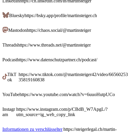
LinkedIn
https://ch.linkedin.com/in/martinsteiger
Bluesky
https://bsky.app/profile/martinsteiger.ch
Mastodon
https://chaos.social/@martinsteiger
Threads
https://www.threads.net/@martinsteiger
Podcast
https://www.datenschutzpartner.ch/podcast/
TikT
https://www.tiktok.com/@martinsteiger42/video/66560253
ok
35819160838
YouTube
https://www.youtube.com/watch?v=6uuoHutpUCo
Instagr
https://www.instagram.com/p/CBdB_W7ApgL/?
am
utm_source=ig_web_copy_link
Informationen zu verschlüsselter
https://steigerlegal.ch/martin-