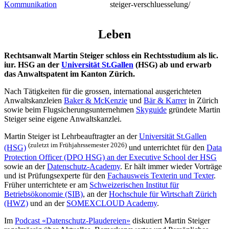
Kommunikation
steiger-verschluesselung/
Leben
Rechtsanwalt Martin Steiger schloss ein Rechtsstudium als lic.
iur. HSG an der
Universität St.Gallen
(HSG) ab und erwarb
das Anwaltspatent im Kanton Zürich.
Nach Tätigkeiten für die grossen, international ausgerichteten
Anwaltskanzleien
Baker & McKenzie
und
Bär & Karrer
in Zürich
sowie beim Flugsicherungsunternehmen
Skyguide
gründete Martin
Steiger seine eigene Anwaltskanzlei.
Martin Steiger ist Lehrbeauftragter an der
Universität St.Gallen
(zuletzt im Früh­jahrs­semes­ter 2026)
(HSG)
und unterrichtet für den
Data
Protection Officer (DPO HSG) an der Executive School der HSG
sowie an der
Datenschutz-Academy
. Er hält immer wieder Vorträge
und ist Prüfungsexperte für den
Fachausweis Texterin und Texter
.
Früher unterrichtete er am
Schweizerischen Institut für
Betriebsökonomie (SIB)
, an der
Hochschule für Wirtschaft Zürich
(HWZ)
und an der
SOMEXCLOUD Academy
.
Im
Podcast «Datenschutz-Plaudereien»
diskutiert Martin Steiger