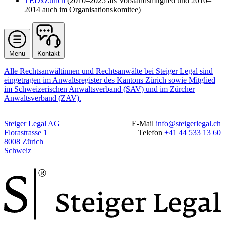
TEDxZurich
(2010–2025 als Vorstandsmitglied und 2010–
2014 auch im Organisationskomitee)
Open
Kontaktbereich
Menu
Kontakt
menu
öffnen
Alle Rechtsanwältinnen und Rechtsanwälte bei Steiger Legal sind
eingetragen im Anwaltsregister des Kantons Zürich sowie Mitglied
im Schweizerischen Anwaltsverband (SAV) und im Zürcher
Anwaltsverband (ZAV).
Steiger Legal AG
E-Mail
info@steigerlegal.ch
Florastrasse 1
Telefon
+41 44 533 13 60
8008 Zürich
Schweiz