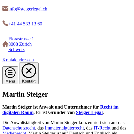
info@steigerlegal.ch
+41 44 533 13 60
Florastrasse 1
8008 Zürich
Schweiz
Kontaktadressen
Open
Kontaktbereich
Menu
Kontakt
menu
schließen
Martin Steiger
Martin Steiger ist Anwalt und Unternehmer für
Recht im
digitalen Raum
. Er ist Gründer von
Steiger Legal
.
Die Anwaltstätigkeit von Martin Steiger konzentriert sich auf das
Datenschutzrecht
, das
Immaterialgüterrecht
, das
IT-Recht
und das
Medienrecht
. Martin Steiger ist auf Deutsch und Englisch als