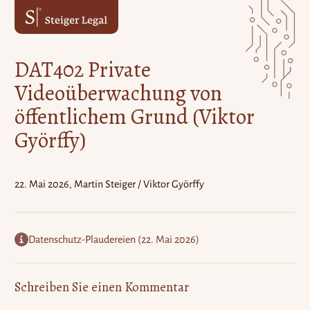
Zum
Zum
Inhalt
Hauptmenü
springen
springen
DAT402 Private
Videoüberwachung von
öffentlichem Grund (Viktor
Györffy)
22. Mai 2026
Martin Steiger / Viktor Györffy
Datenschutz-Plaudereien
(
22. Mai 2026
)
Schreiben Sie einen Kommentar