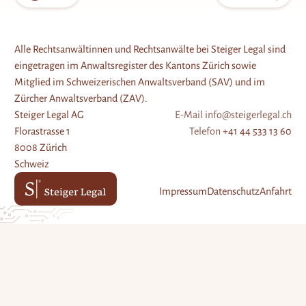
B
menu
öffne
ei
tr
Alle Rechtsanwältinnen und Rechtsanwälte bei Steiger Legal sind
ä
eingetragen im Anwaltsregister des Kantons Zürich sowie
g
Mitglied im Schweizerischen Anwaltsverband (SAV) und im
e
Zürcher Anwaltsverband (ZAV).
Steiger Legal AG
E-Mail
info@steigerlegal.ch
Florastrasse 1
Telefon
+41 44 533 13 60
8008 Zürich
Schweiz
Impressum
Datenschutz
Anfahrt