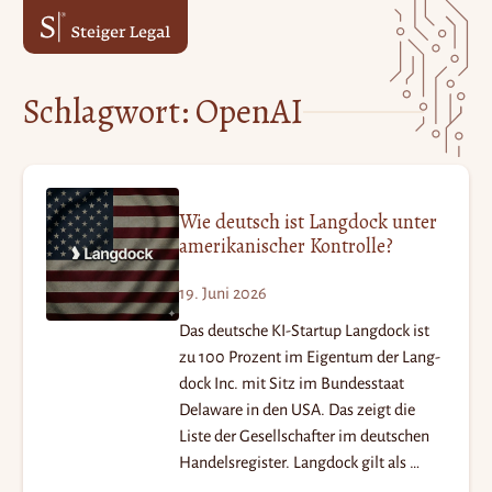
Zum
Zum
Inhalt
Hauptmenü
springen
springen
Schlagwort:
OpenAI
Wie deutsch ist Langdock unter
amerikanischer Kontrolle?
19. Juni 2026
Das deutsche KI-Startup Langdock ist
zu 100 Prozent im Eigentum der Lang­
dock Inc. mit Sitz im Bundesstaat
Delaware in den USA. Das zeigt die
Liste der Gesellschafter im deutschen
Handelsregister. Langdock gilt als …