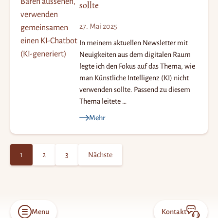
sollte
ei
te
27. Mai 2025
n
In meinem aktuellen Newsletter mit
n
Neuigkeiten aus dem digitalen Raum
u
legte ich den Fokus auf das Thema, wie
m
man Künstliche Intelligenz (KI) nicht
verwenden sollte. Passend zu diesem
m
Thema leitete …
er
Mehr
ie
r
u
1
2
3
Nächste
n
g
d
er
Menu
Kontakt
Open
Konta