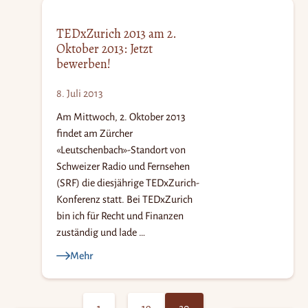
TEDxZurich 2013 am 2.
Oktober 2013: Jetzt
bewerben!
S
8. Juli 2013
ei
te
Am Mittwoch, 2. Oktober 2013
findet am Zürcher
n
«Leutschenbach»-Standort von
n
Schweizer Radio und Fernsehen
u
(SRF) die diesjährige TEDxZurich-
m
Konferenz statt. Bei TEDxZurich
bin ich für Recht und Finanzen
m
zuständig und lade …
er
Mehr
ie
r
u