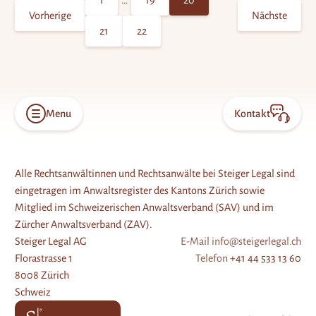
1
…
19
20
n
Vorherige
Nächste
g
21
22
d
er
B
ei
Menu
Kontakt
Open
Konta
tr
menu
öffne
ä
g
Alle Rechtsanwältinnen und Rechtsanwälte bei Steiger Legal sind
eingetragen im Anwaltsregister des Kantons Zürich sowie
e
Mitglied im Schweizerischen Anwaltsverband (SAV) und im
Zürcher Anwaltsverband (ZAV).
Steiger Legal AG
E-Mail
info@steigerlegal.ch
Florastrasse 1
Telefon
+41 44 533 13 60
8008 Zürich
Schweiz